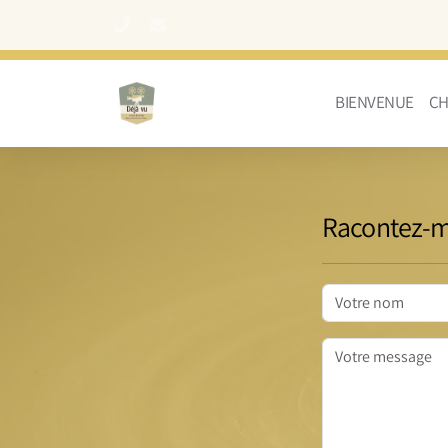
+41 76 530 97 32
liora.zittoun@gmail.com
BIENVENUE
CH
Racontez-mo