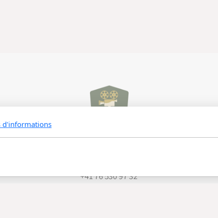
s d'informations
Liora Zittoun
liora.zittoun@gmail.com
+41 76 530 97 32
Suisse